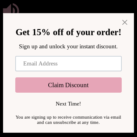
Ohita ja
siirry
sisältöön
We are upgrading our store to serve you better! We will be
back online soon.
Siirry sisään käyttämällä salasanaa